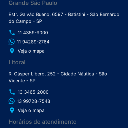
Grande São Paulo
Estr. Galvão Bueno, 6597 - Batistini - São Bernardo
do Campo - SP
phone
11 4359-9000
11 94289-2764
place
Veja o mapa
Litoral
R. Cásper Líbero, 252 - Cidade Náutica - São
Vicente - SP
phone
13 3465-2000
13 99728-7548
place
Veja o mapa
Horários de atendimento