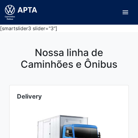
menu
[smartslider3 slider="3"]
Nossa linha de
Caminhões e Ônibus
Delivery