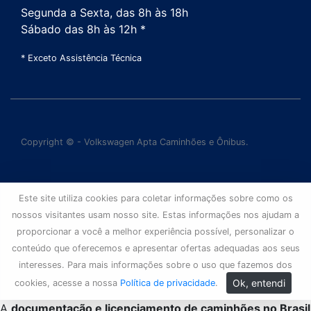
Segunda a Sexta, das 8h às 18h
Sábado das 8h às 12h *
* Exceto Assistência Técnica
Copyright © - Volkswagen Apta Caminhões e Ônibus.
Este site utiliza cookies para coletar informações sobre como os
nossos visitantes usam nosso site. Estas informações nos ajudam a
proporcionar a você a melhor experiência possível, personalizar o
conteúdo que oferecemos e apresentar ofertas adequadas aos seus
interesses. Para mais informações sobre o uso que fazemos dos
Ok, entendi
cookies, acesse a nossa
Política de privacidade
.
A
documentação e licenciamento de caminhões no Brasil