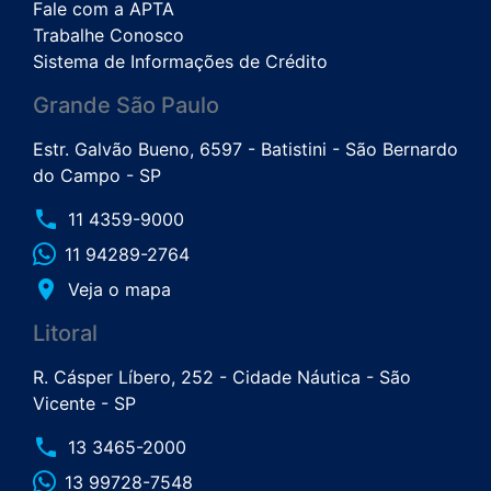
Fale com a APTA
Trabalhe Conosco
Sistema de Informações de Crédito
Grande São Paulo
Estr. Galvão Bueno, 6597 - Batistini - São Bernardo
do Campo - SP
phone
11 4359-9000
11 94289-2764
place
Veja o mapa
Litoral
R. Cásper Líbero, 252 - Cidade Náutica - São
Vicente - SP
phone
13 3465-2000
13 99728-7548