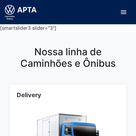
menu
[smartslider3 slider="3"]
Nossa linha de
Caminhões e Ônibus
Delivery