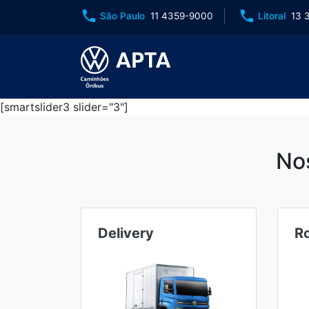
phone
phone
São Paulo
11 4359-9000
Litoral
13 
[smartslider3 slider="3"]
No
Delivery
R