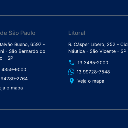
de São Paulo
Litoral
 Galvão Bueno, 6597 -
R. Cásper Líbero, 252 - Ci
ini - São Bernardo do
Náutica - São Vicente - SP
 - SP
phone
13 3465-2000
1 4359-9000
13 99728-7548
1 94289-2764
place
Veja o mapa
eja o mapa