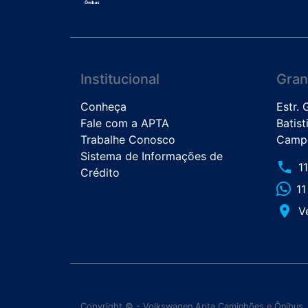
Institucional
Gran
Conheça
Estr.
Fale com a APTA
Batist
Trabalhe Conosco
Campo
Sistema de Informações de
phone
1
Crédito
1
place
V
Copyright © - Volkswagen Apta Caminhões e Ônibus.