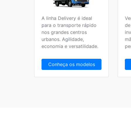
A linha Delivery é ideal
Ve
o 100%
para o transporte rápido
de
 no
nos grandes centros
in
olucionar
urbanos. Agilidade,
mã
randes
economia e versatilidade.
pe
delos
Conheça os modelos