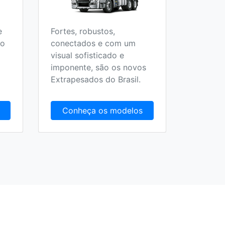
e
Fortes, robustos,
Todos o
 o
conectados e com um
Escolar,
visual sofisticado e
Fretame
imponente, são os novos
Extrapesados do Brasil.
Conheça os modelos
Conh