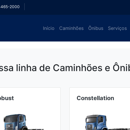
3465-2000
Início
Caminhões
Ônibus
Serviços
ssa linha de Caminhões e Ôni
obust
Constellation