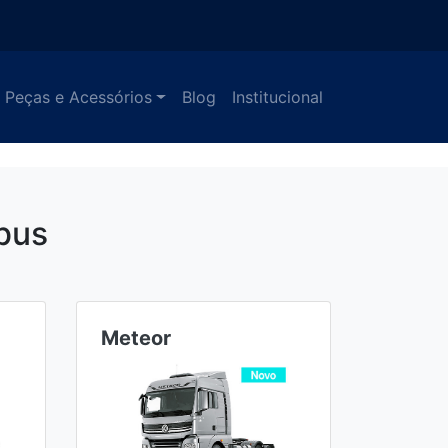
Peças e Acessórios
Blog
Institucional
bus
Meteor
Ônibu