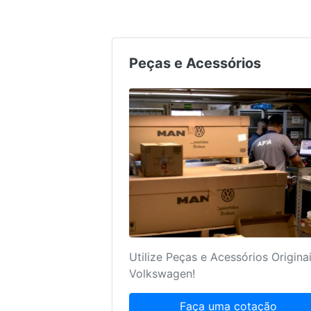
Agendamento de Serviços
Nós sabemos o quanto um serviço
bem feito pode ajudar no seu frete!
Agende agora