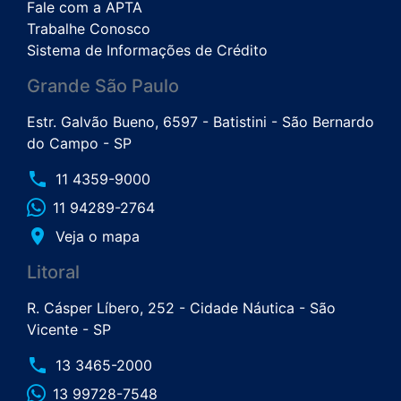
Fale com a APTA
Trabalhe Conosco
Sistema de Informações de Crédito
Grande São Paulo
Estr. Galvão Bueno, 6597 - Batistini - São Bernardo
do Campo - SP
phone
11 4359-9000
11 94289-2764
place
Veja o mapa
Litoral
R. Cásper Líbero, 252 - Cidade Náutica - São
Vicente - SP
phone
13 3465-2000
13 99728-7548