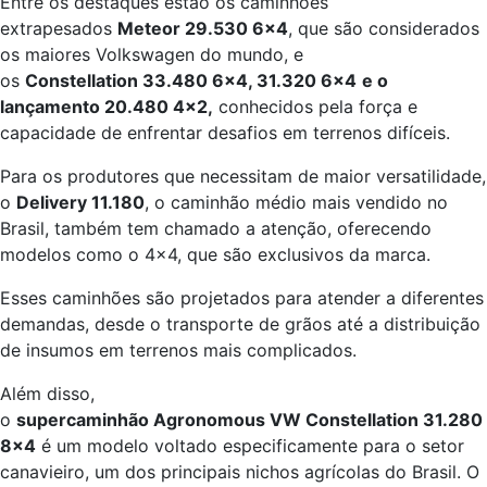
Entre os destaques estão os caminhões
extrapesados
Meteor 29.530 6×4
, que são considerados
os maiores Volkswagen do mundo, e
os
Constellation 33.480 6×4, 31.320 6×4
e o
lançamento 20.480 4×2,
conhecidos pela força e
capacidade de enfrentar desafios em terrenos difíceis.
Para os produtores que necessitam de maior versatilidade,
o
Delivery 11.180
, o caminhão médio mais vendido no
Brasil, também tem chamado a atenção, oferecendo
modelos como o 4×4, que são exclusivos da marca.
Esses caminhões são projetados para atender a diferentes
demandas, desde o transporte de grãos até a distribuição
de insumos em terrenos mais complicados.
Além disso,
o
supercaminhão Agronomous VW Constellation 31.280
8×4
é um modelo voltado especificamente para o setor
canavieiro, um dos principais nichos agrícolas do Brasil. O