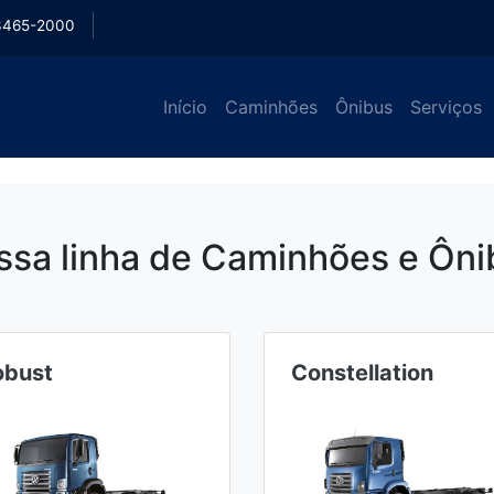
3465-2000
Início
Caminhões
Ônibus
Serviços
ssa linha de Caminhões e Ôni
obust
Constellation