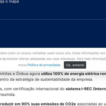
eja o mapa
s sobre como os nossos visitantes usam nosso site. Estas informações nos
 e apresentar ofertas adequadas aos seus interesses. Para mais informaç
Ok, entendi
nossa
Política de privacidade
.
inhões e Ônibus agora
utiliza 100% de energia elétrica r
tro da estratégia de sustentabilidade da empresa.
is, com certificação internacional do
sistema I-REC (Intern
onsumida.
reduzir em 90% suas emissões de CO2e
associadas ao u