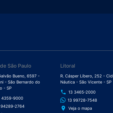
de São Paulo
Litoral
 Galvão Bueno, 6597 -
R. Cásper Líbero, 252 - Ci
ini - São Bernardo do
Náutica - São Vicente - SP
 - SP
phone
13 3465-2000
1 4359-9000
13 99728-7548
1 94289-2764
place
Veja o mapa