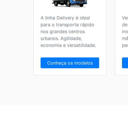
A linha Delivery é ideal
Ve
o 100%
para o transporte rápido
de
 no
nos grandes centros
in
olucionar
urbanos. Agilidade,
mã
randes
economia e versatilidade.
pe
delos
Conheça os modelos