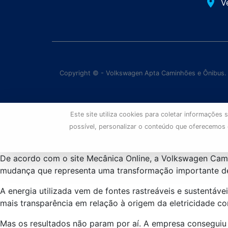
place
V
Copyright © - Volkswagen Apta Caminhões e Ônibus.
Este site utiliza cookies para coletar informaçõe
possível, personalizar o conteúdo que oferecemos
De acordo com o site Mecânica Online, a Volkswagen Cam
mudança que representa uma transformação importante den
A energia utilizada vem de fontes rastreáveis e sustentáve
mais transparência em relação à origem da eletricidade c
Mas os resultados não param por aí. A empresa conseguiu