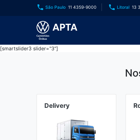
phone
phone
São Paulo
11 4359-9000
Litoral
13 
[smartslider3 slider="3"]
No
Delivery
R