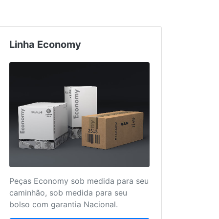
Linha Economy
Truc
Peças Economy sob medida para seu
Mais 
caminhão, sob medida para seu
para 
bolso com garantia Nacional.
único