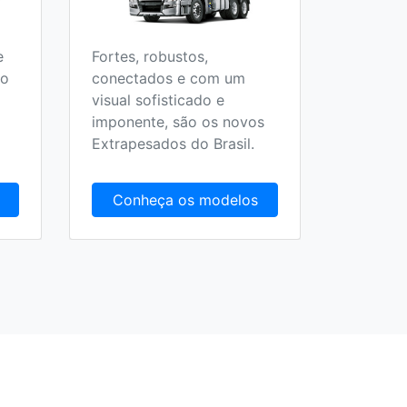
e
Fortes, robustos,
Todos o
 o
conectados e com um
Escolar,
visual sofisticado e
Fretame
imponente, são os novos
Extrapesados do Brasil.
Conheça os modelos
Conh