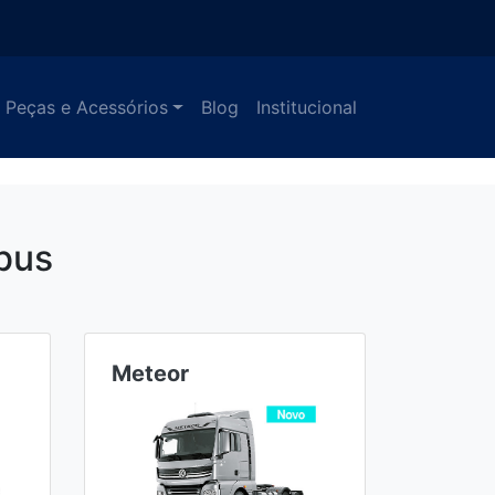
Peças e Acessórios
Blog
Institucional
bus
Meteor
Ônibu