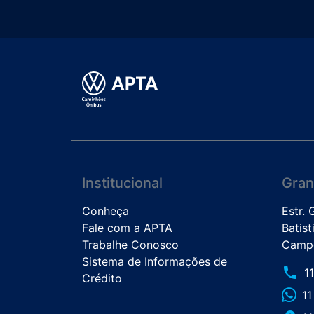
Institucional
Gran
Conheça
Estr.
Fale com a APTA
Batist
Trabalhe Conosco
Campo
Sistema de Informações de
phone
1
Crédito
1