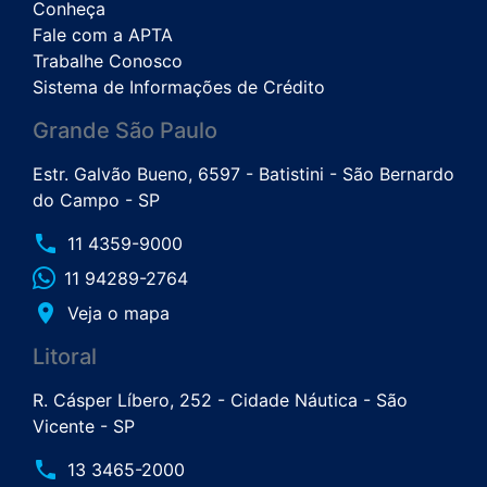
Conheça
Fale com a APTA
Trabalhe Conosco
Sistema de Informações de Crédito
Grande São Paulo
Estr. Galvão Bueno, 6597 - Batistini - São Bernardo
do Campo - SP
phone
11 4359-9000
11 94289-2764
place
Veja o mapa
Litoral
R. Cásper Líbero, 252 - Cidade Náutica - São
Vicente - SP
phone
13 3465-2000