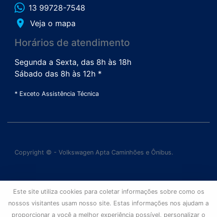
13 99728-7548
place
Veja o mapa
Horários de atendimento
Segunda a Sexta, das 8h às 18h
Sábado das 8h às 12h *
* Exceto Assistência Técnica
Copyright © - Volkswagen Apta Caminhões e Ônibus.
Este site utiliza cookies para coletar informações sobre como os
nossos visitantes usam nosso site. Estas informações nos ajudam a
proporcionar a você a melhor experiência possível, personalizar o