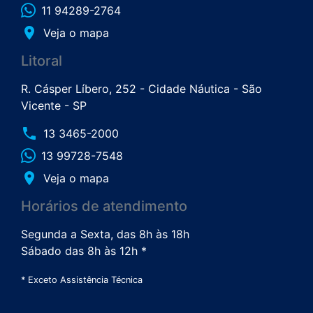
11 94289-2764
place
Veja o mapa
Litoral
R. Cásper Líbero, 252 - Cidade Náutica - São
Vicente - SP
phone
13 3465-2000
13 99728-7548
place
Veja o mapa
Horários de atendimento
Segunda a Sexta, das 8h às 18h
Sábado das 8h às 12h *
* Exceto Assistência Técnica