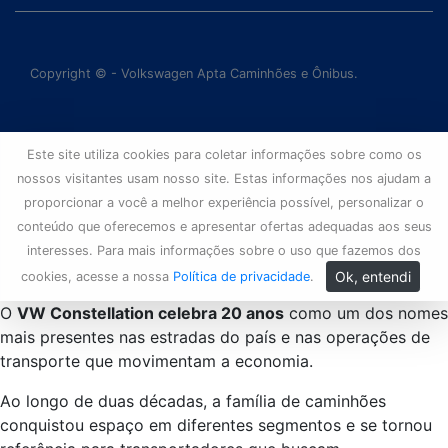
Copyright © - Volkswagen Apta Caminhões e Ônibus.
Este site utiliza cookies para coletar informações sobre como os
nossos visitantes usam nosso site. Estas informações nos ajudam a
proporcionar a você a melhor experiência possível, personalizar o
conteúdo que oferecemos e apresentar ofertas adequadas aos seus
interesses. Para mais informações sobre o uso que fazemos dos
Ok, entendi
cookies, acesse a nossa
Política de privacidade
.
O
VW Constellation celebra 20 anos
como um dos nomes
mais presentes nas estradas do país e nas operações de
transporte que movimentam a economia.
Ao longo de duas décadas, a família de caminhões
conquistou espaço em diferentes segmentos e se tornou