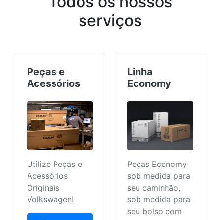
Todos os nossos
serviços
Linha
Truck & Bus
Economy
Center
Peças Economy
Mais serviços
sob medida para
aos nossos
seu caminhão,
clientes para que
sob medida para
ele encontre tudo
seu bolso com
em um único