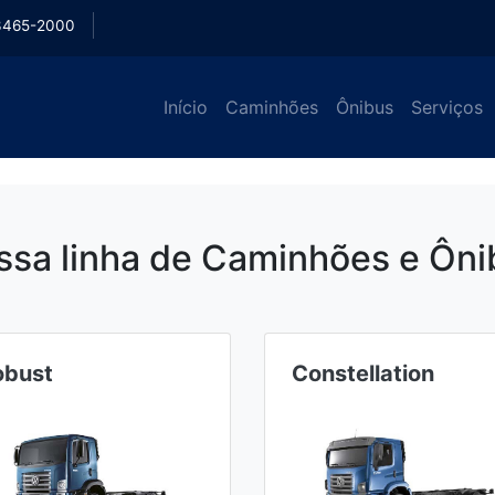
3465-2000
Início
Caminhões
Ônibus
Serviços
ssa linha de Caminhões e Ôni
obust
Constellation