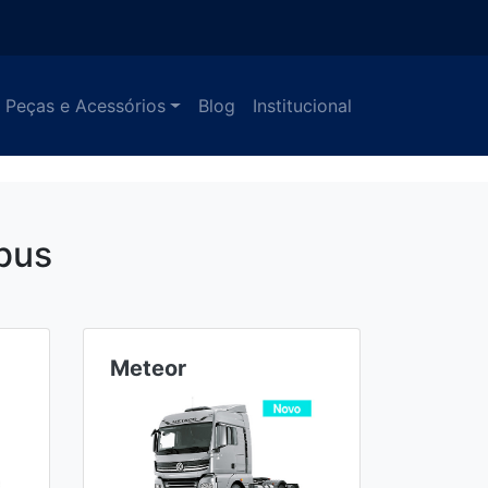
Peças e Acessórios
Blog
Institucional
bus
Meteor
Ônibu