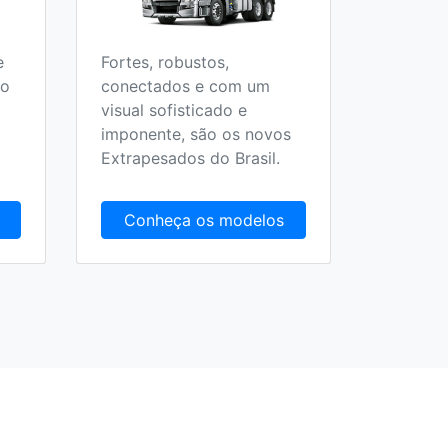
e
Fortes, robustos,
Todos o
 o
conectados e com um
Escolar,
visual sofisticado e
Fretame
imponente, são os novos
Extrapesados do Brasil.
Conheça os modelos
Conh