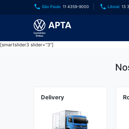
phone
phone
São Paulo
11 4359-9000
Litoral
13 
[smartslider3 slider="3"]
No
Delivery
R