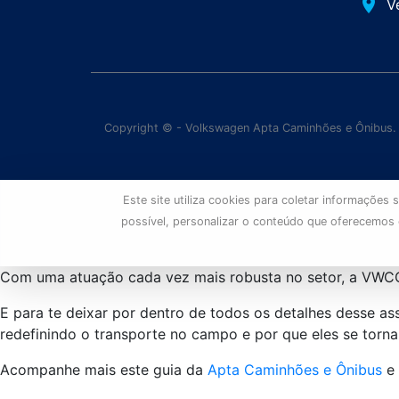
place
V
Copyright © - Volkswagen Apta Caminhões e Ônibus.
Este site utiliza cookies para coletar informaçõe
possível, personalizar o conteúdo que oferecemos
Com uma atuação cada vez mais robusta no setor, a VWCO 
E para te deixar por dentro de todos os detalhes desse 
redefinindo o transporte no campo e por que eles se torna
Acompanhe mais este guia da
Apta Caminhões e Ônibus
e 