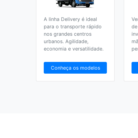
A linha Delivery é ideal
Ve
o 100%
para o transporte rápido
de
 no
nos grandes centros
in
olucionar
urbanos. Agilidade,
mã
randes
economia e versatilidade.
pe
delos
Conheça os modelos