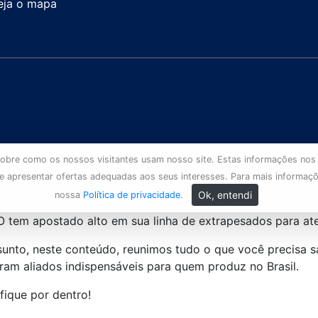
eja o mapa
s sobre como os nossos visitantes usam nosso site. Estas informações nos
 e apresentar ofertas adequadas aos seus interesses. Para mais informaç
Ok, entendi
nossa
Política de privacidade
.
tem apostado alto em sua linha de extrapesados para aten
assunto, neste conteúdo, reunimos tudo o que você precis
ram aliados indispensáveis para quem produz no Brasil.
fique por dentro!