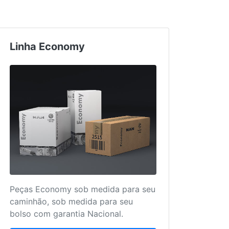
Linha Economy
Truc
Peças Economy sob medida para seu
Mais 
caminhão, sob medida para seu
para 
bolso com garantia Nacional.
único