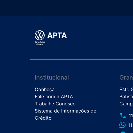
Institucional
Gran
Conheça
Estr.
Fale com a APTA
Batist
Trabalhe Conosco
Campo
Sistema de Informações de
phone
1
Crédito
1