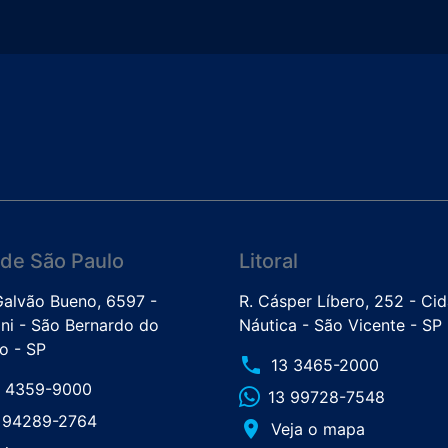
de São Paulo
Litoral
 Galvão Bueno, 6597 -
R. Cásper Líbero, 252 - Ci
ini - São Bernardo do
Náutica - São Vicente - SP
 - SP
phone
13 3465-2000
1 4359-9000
13 99728-7548
1 94289-2764
place
Veja o mapa