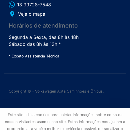
13 99728-7548
place
Veja o mapa
Horários de atendimento
Segunda a Sexta, das 8h às 18h
Sábado das 8h às 12h *
* Exceto Assistência Técnica
Copyright © - Volkswagen Apta Caminhões e Ônibus.
Este site utiliza cookies para coletar informações sobre como os
nossos visitantes usam nosso site. Estas informações nos ajudam a
proporcionar a você a melhor experiência possível, personalizar o