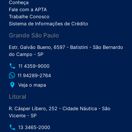
Conheça
Fale com a APTA
Trabalhe Conosco
Sistema de Informações de Crédito
Grande São Paulo
Estr. Galvão Bueno, 6597 - Batistini - São Bernardo
do Campo - SP
phone
11 4359-9000
11 94289-2764
place
Veja o mapa
Litoral
R. Cásper Líbero, 252 - Cidade Náutica - São
Vicente - SP
phone
13 3465-2000