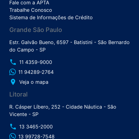
Fale com a APTA
Trabalhe Conosco
Sistema de Informações de Crédito
Grande São Paulo
Estr. Galvão Bueno, 6597 - Batistini - São Bernardo
do Campo - SP
phone
11 4359-9000
11 94289-2764
place
Veja o mapa
Litoral
R. Cásper Líbero, 252 - Cidade Náutica - São
Vicente - SP
phone
13 3465-2000
13 99728-7548