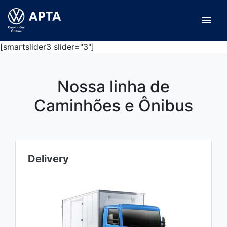
menu
[smartslider3 slider="3"]
Nossa linha de
Caminhões e Ônibus
Delivery