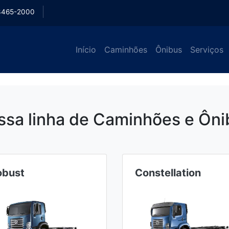
3465-2000
Início
Caminhões
Ônibus
Serviços
ssa linha de Caminhões e Ôni
obust
Constellation