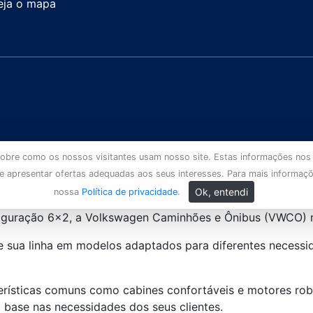
eja o mapa
s sobre como os nossos visitantes usam nosso site. Estas informações nos
 e apresentar ofertas adequadas aos seus interesses. Para mais informaç
Ok, entendi
nossa
Política de privacidade
.
figuração 6×2, a Volkswagen Caminhões e Ônibus (VWCO) 
 de sua linha em modelos adaptados para diferentes neces
cterísticas comuns como cabines confortáveis e motores ro
 base nas necessidades dos seus clientes.