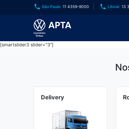
phone
phone
São Paulo
11 4359-9000
Litoral
13 
[smartslider3 slider="3"]
No
Delivery
R