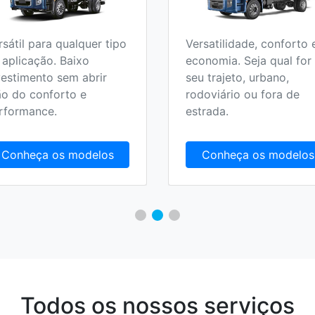
rsátil para qualquer tipo
Versatilidade, conforto 
 aplicação. Baixo
economia. Seja qual for
vestimento sem abrir
seu trajeto, urbano,
o do conforto e
rodoviário ou fora de
rformance.
estrada.
Conheça os modelos
Conheça os modelos
Todos os nossos serviços