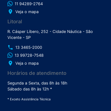
11 94289-2764
place
Veja o mapa
Litoral
R. Cásper Líbero, 252 - Cidade Náutica - São
Vicente - SP
phone
13 3465-2000
13 99728-7548
place
Veja o mapa
Horários de atendimento
Segunda a Sexta, das 8h às 18h
Sábado das 8h às 12h *
* Exceto Assistência Técnica