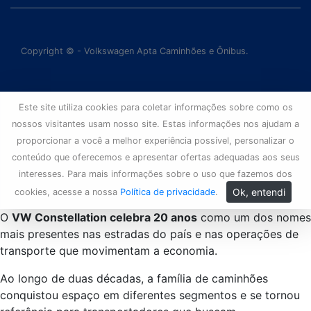
Copyright © - Volkswagen Apta Caminhões e Ônibus.
Este site utiliza cookies para coletar informações sobre como os
nossos visitantes usam nosso site. Estas informações nos ajudam a
proporcionar a você a melhor experiência possível, personalizar o
conteúdo que oferecemos e apresentar ofertas adequadas aos seus
interesses. Para mais informações sobre o uso que fazemos dos
Ok, entendi
cookies, acesse a nossa
Política de privacidade
.
O
VW Constellation celebra 20 anos
como um dos nomes
mais presentes nas estradas do país e nas operações de
transporte que movimentam a economia.
Ao longo de duas décadas, a família de caminhões
conquistou espaço em diferentes segmentos e se tornou