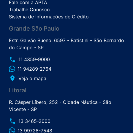
Fale com a APTA
Trabalhe Conosco
Sistema de Informações de Crédito
Grande São Paulo
Estr. Galvão Bueno, 6597 - Batistini - São Bernardo
do Campo - SP
phone
11 4359-9000
11 94289-2764
place
Veja o mapa
Litoral
R. Cásper Líbero, 252 - Cidade Náutica - São
Vicente - SP
phone
13 3465-2000
13 99728-7548