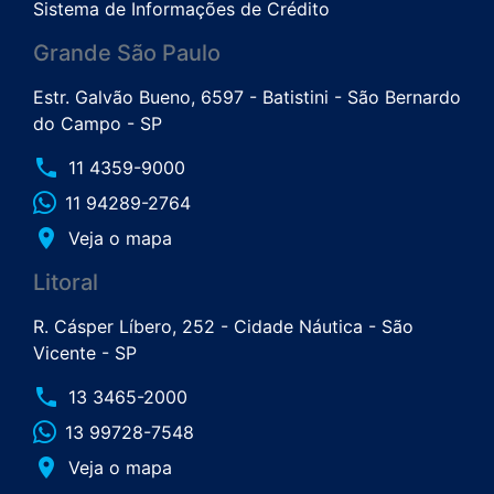
Sistema de Informações de Crédito
Grande São Paulo
Estr. Galvão Bueno, 6597 - Batistini - São Bernardo
do Campo - SP
phone
11 4359-9000
11 94289-2764
place
Veja o mapa
Litoral
R. Cásper Líbero, 252 - Cidade Náutica - São
Vicente - SP
phone
13 3465-2000
13 99728-7548
place
Veja o mapa