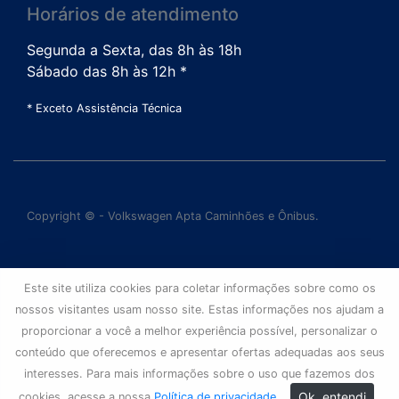
Horários de atendimento
Segunda a Sexta, das 8h às 18h
Sábado das 8h às 12h *
* Exceto Assistência Técnica
Copyright © - Volkswagen Apta Caminhões e Ônibus.
Este site utiliza cookies para coletar informações sobre como os
nossos visitantes usam nosso site. Estas informações nos ajudam a
proporcionar a você a melhor experiência possível, personalizar o
conteúdo que oferecemos e apresentar ofertas adequadas aos seus
interesses. Para mais informações sobre o uso que fazemos dos
Ok, entendi
cookies, acesse a nossa
Política de privacidade
.