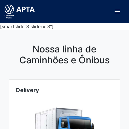
menu
[smartslider3 slider="3"]
Nossa linha de
Caminhões e Ônibus
Delivery