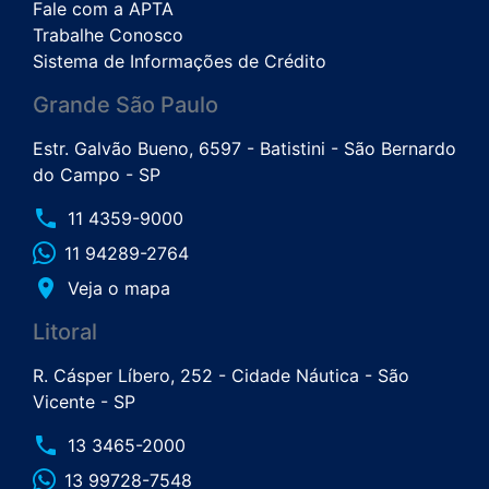
Fale com a APTA
Trabalhe Conosco
Sistema de Informações de Crédito
Grande São Paulo
Estr. Galvão Bueno, 6597 - Batistini - São Bernardo
do Campo - SP
phone
11 4359-9000
11 94289-2764
place
Veja o mapa
Litoral
R. Cásper Líbero, 252 - Cidade Náutica - São
Vicente - SP
phone
13 3465-2000
13 99728-7548