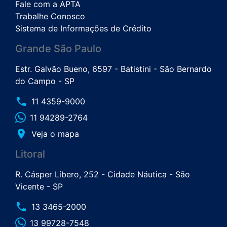
Fale com a APTA
Trabalhe Conosco
Sistema de Informações de Crédito
Grande São Paulo
Estr. Galvão Bueno, 6597 - Batistini - São Bernardo
do Campo - SP
phone
11 4359-9000
11 94289-2764
place
Veja o mapa
Litoral
R. Cásper Líbero, 252 - Cidade Náutica - São
Vicente - SP
phone
13 3465-2000
13 99728-7548