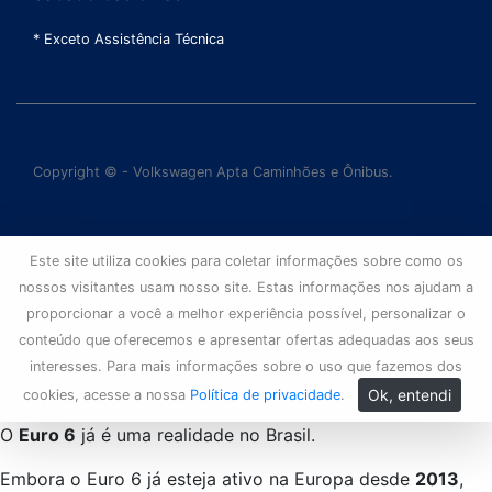
* Exceto Assistência Técnica
Copyright © - Volkswagen Apta Caminhões e Ônibus.
Este site utiliza cookies para coletar informações sobre como os
nossos visitantes usam nosso site. Estas informações nos ajudam a
proporcionar a você a melhor experiência possível, personalizar o
conteúdo que oferecemos e apresentar ofertas adequadas aos seus
interesses. Para mais informações sobre o uso que fazemos dos
Ok, entendi
cookies, acesse a nossa
Política de privacidade
.
O
Euro 6
já é uma realidade no Brasil.
Embora o Euro 6 já esteja ativo na Europa desde
2013
,