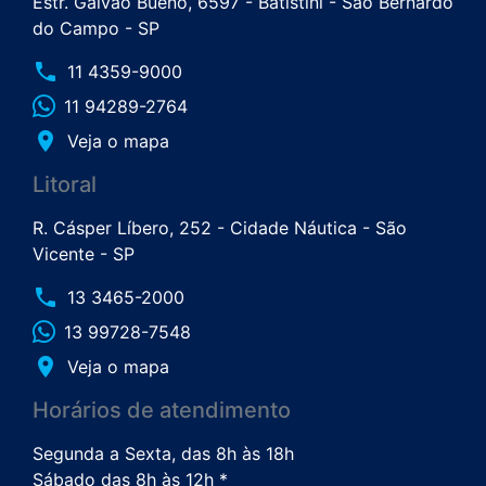
Estr. Galvão Bueno, 6597 - Batistini - São Bernardo
do Campo - SP
phone
11 4359-9000
11 94289-2764
place
Veja o mapa
Litoral
R. Cásper Líbero, 252 - Cidade Náutica - São
Vicente - SP
phone
13 3465-2000
13 99728-7548
place
Veja o mapa
Horários de atendimento
Segunda a Sexta, das 8h às 18h
Sábado das 8h às 12h *