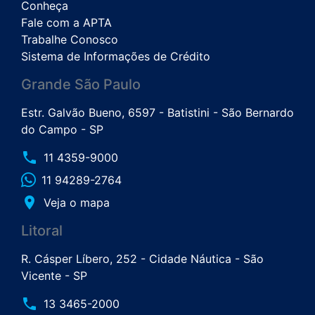
Conheça
Fale com a APTA
Trabalhe Conosco
Sistema de Informações de Crédito
Grande São Paulo
Estr. Galvão Bueno, 6597 - Batistini - São Bernardo
do Campo - SP
phone
11 4359-9000
11 94289-2764
place
Veja o mapa
Litoral
R. Cásper Líbero, 252 - Cidade Náutica - São
Vicente - SP
phone
13 3465-2000