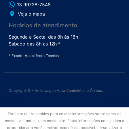
13 99728-7548
place
Veja o mapa
Horários de atendimento
Segunda a Sexta, das 8h às 18h
Sábado das 8h às 12h *
* Exceto Assistência Técnica
Copyright © - Volkswagen Apta Caminhões e Ônibus.
Este site utiliza cookies para coletar informações sobre como os
nossos visitantes usam nosso site. Estas informações nos ajudam a
proporcionar a você a melhor experiência possível, personalizar o