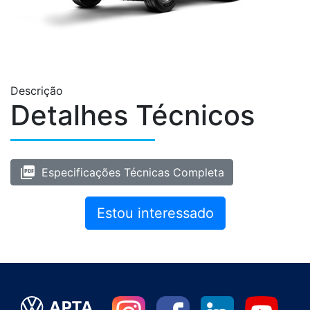
Descrição
Detalhes Técnicos
picture_as_pdf
Especificações Técnicas Completa
Estou interessado