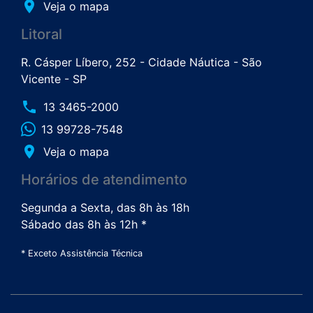
place
Veja o mapa
Litoral
R. Cásper Líbero, 252 - Cidade Náutica - São
Vicente - SP
phone
13 3465-2000
13 99728-7548
place
Veja o mapa
Horários de atendimento
Segunda a Sexta, das 8h às 18h
Sábado das 8h às 12h *
* Exceto Assistência Técnica