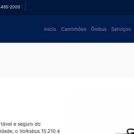
3465-2000
Início
Caminhões
Ônibus
Serviços
rtável e seguro do
dade, o Volksbus 15.210 é