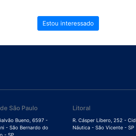
Estou interessado
de São Paulo
Litoral
 Galvão Bueno, 6597 -
R. Cásper Líbero, 252 - Ci
ini - São Bernardo do
Náutica - São Vicente - SP
 - SP