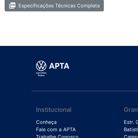
picture_as_pdf
Especificações Técnicas Completa
Institucional
Gran
Conheça
Estr.
Fale com a APTA
Batist
Trabalhe Conosco
Campo