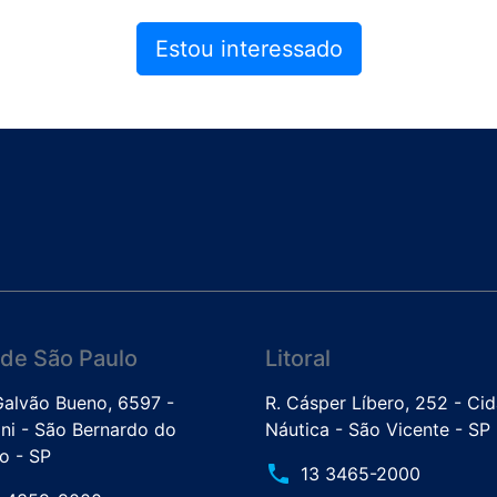
Estou interessado
de São Paulo
Litoral
 Galvão Bueno, 6597 -
R. Cásper Líbero, 252 - Ci
ini - São Bernardo do
Náutica - São Vicente - SP
 - SP
phone
13 3465-2000