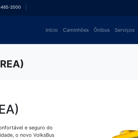
3465-2000
Início
Caminhões
Ônibus
Serviços
UREA)
EA)
confortável e seguro do
idade, o novo VolksBus