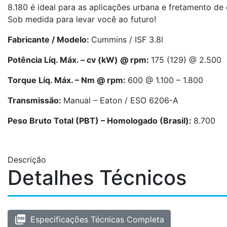
8.180 é ideal para as aplicações urbana e fretamento de 
Sob medida para levar você ao futuro!
Fabricante / Modelo:
Cummins / ISF 3.8l
Potência Líq. Máx. – cv (kW) @ rpm:
175 (129) @ 2.500
Torque Líq. Máx. – Nm @ rpm:
600 @ 1.100 – 1.800
Transmissão:
Manual – Eaton / ESO 6206-A
Peso Bruto Total (PBT) – Homologado (Brasil):
8.700
Descrição
Detalhes Técnicos
picture_as_pdf
Especificações Técnicas Completa