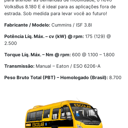
VolksBus 8.180 E é ideal para as aplicações fora de
estrada. Sob medida para levar você ao futuro!
Fabricante / Modelo:
Cummins / ISF 3.8l
Potência Líq. Máx. – cv (kW) @ rpm:
175 (129) @
2.500
Torque Líq. Máx. – Nm @ rpm:
600 @ 1.100 – 1.800
Transmissão:
Manual – Eaton / ESO 6206-A
Peso Bruto Total (PBT) – Homologado (Brasil):
8.700