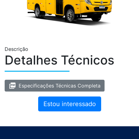
Descrição
Detalhes Técnicos
picture_as_pdf
Especificações Técnicas Completa
Estou interessado