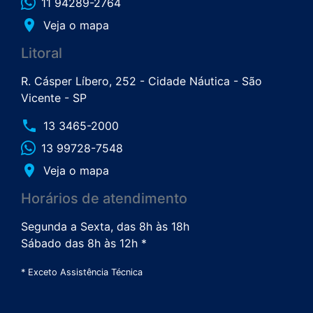
11 94289-2764
place
Veja o mapa
Litoral
R. Cásper Líbero, 252 - Cidade Náutica - São
Vicente - SP
phone
13 3465-2000
13 99728-7548
place
Veja o mapa
Horários de atendimento
Segunda a Sexta, das 8h às 18h
Sábado das 8h às 12h *
* Exceto Assistência Técnica