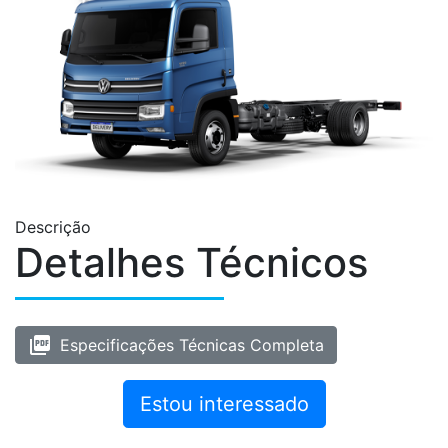
Descrição
Detalhes Técnicos
picture_as_pdf
Especificações Técnicas Completa
Estou interessado