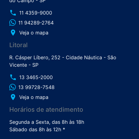
do Campo - SP
phone
11 4359-9000
11 94289-2764
place
Veja o mapa
Litoral
R. Cásper Líbero, 252 - Cidade Náutica - São
Vicente - SP
phone
13 3465-2000
13 99728-7548
place
Veja o mapa
Horários de atendimento
Segunda a Sexta, das 8h às 18h
Sábado das 8h às 12h *